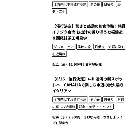
１万円以下お値打ち旅
その他
日帰り
歴
史・文化
【催行決定】驚きと感動の和食体験！絶品
イチジク会席 お出汁の香り漂う七福醸造
＆西尾抹茶工場見学
グルメ
バス
季節の旅
日帰り
気軽に楽し
む近場旅
9/11（金）16,800円｜名古屋駅発
【8/26 催行決定】中川運河の新スポッ
トへ CANALIAで楽しむ水辺の炭火焼き
イタリアン
１万円以下お値打ち旅
その他
日帰り
気軽
に楽しむ近場旅
観劇・美術 ・イベント
8/26（水）9,800円｜あおなみ線「ささしまライ
ブ」駅集合