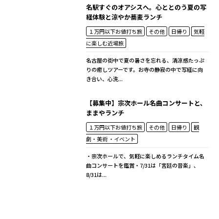
名駅すぐのオアシスへ。心ととのう夏の写
経体験と涼やか蕎麦ランチ
１万円以下お値打ち旅
その他
日帰り
気軽
に楽しむ近場旅
名古屋の街中で夏の暑さを忘れる、清涼感たっぷ
りの癒しツアーです。お寺の静寂の中で写経に向
き合い、心洗...
【募集中】宗次ホール名曲コンサートと、
ままやランチ
１万円以下お値打ち旅
その他
日帰り
観
劇・美術 ・イベント
・宗次ホールで、気軽に楽しめるランチタイム名
曲コンサートを鑑賞・7/31は「宮廷の音楽」、
8/31は...