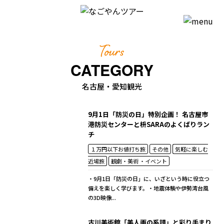
Tours
CATEGORY
名古屋・愛知観光
9月1日「防災の日」特別企画！ 名古屋市
港防災センターと枡SARAのよくばりラン
チ
１万円以下お値打ち旅
その他
気軽に楽しむ
近場旅
観劇・美術 ・イベント
・9月1日「防災の日」に、いざという時に役立つ
備えを楽しく学びます。・地震体験や伊勢湾台風
の3D映像...
古川美術館「美人画の系譜」と彩り手まり