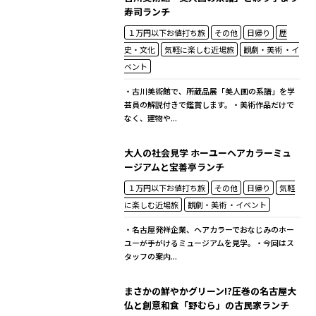
寿司ランチ
１万円以下お値打ち旅
その他
日帰り
歴
史・文化
気軽に楽しむ近場旅
観劇・美術 ・イ
ベント
・古川美術館で、所蔵品展「美人画の系譜」を学
芸員の解説付きで鑑賞します。・美術作品だけで
なく、建物や...
大人の社会見学 ホーユーヘアカラーミュ
ージアムと宝善亭ランチ
１万円以下お値打ち旅
その他
日帰り
気軽
に楽しむ近場旅
観劇・美術 ・イベント
・名古屋発祥企業、ヘアカラーでおなじみのホー
ユーが手がけるミュージアムを見学。・今回はス
タッフの案内...
まさかの鮮やかグリーン!?圧巻の名古屋大
仏と創意和食「野むら」の古民家ランチ