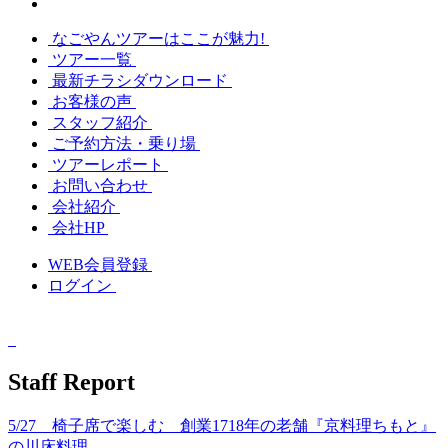
なごやんツアーはここが魅力!
ツアー一覧
最新チラシダウンロード
お客様の声
スタッフ紹介
ご予約方法・乗り場
ツアーレポート
お問い合わせ
会社紹介
会社HP
WEB会員登録
ログイン
Staff
Report
5/27 椅子席で楽しむ 創業1718年の老舗『京料理ちもと』
の川床料理