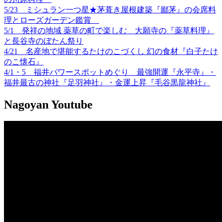
5/23 ミシュラン一つ星★茅葺き屋根建築『鄙茅』の会席料
理とローズガーデン鑑賞
5/1 発祥の地域 薬草の町で楽しむ 大願寺の『薬草料理』
と長谷寺のぼたん祭り
4/21 名産地で堪能するたけのこづくし 幻の食材『白子たけ
のこ懐石』
4/1・5 福井パワースポットめぐり 最強開運『永平寺』・
福井最古の神社『足羽神社』・金運上昇『毛谷黒龍神社』
Nagoyan
Youtube